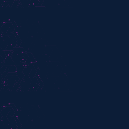
Productos homologados Crédito,
Débito y Prepago
Todos los soportes (Banda, EMV,
y Contactless)
Plataforma Multimoneda / País
Homologación de dispositivos
Pos / Mpos / Tap to phone
Integración con gateways
Conexión con Agrupadores /
Payfac
Integración de mensajería vía ISO o
API